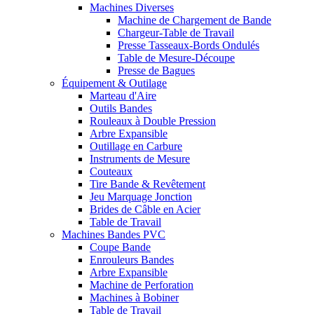
Machines Diverses
Machine de Chargement de Bande
Chargeur-Table de Travail
Presse Tasseaux-Bords Ondulés
Table de Mesure-Découpe
Presse de Bagues
Équipement & Outilage
Marteau d'Aire
Outils Bandes
Rouleaux à Double Pression
Arbre Expansible
Outillage en Carbure
Instruments de Mesure
Couteaux
Tire Bande & Revêtement
Jeu Marquage Jonction
Brides de Câble en Acier
Table de Travail
Machines Bandes PVC
Coupe Bande
Enrouleurs Bandes
Arbre Expansible
Machine de Perforation
Machines à Bobiner
Table de Travail